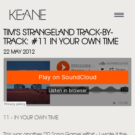
TIM’S STRANGELAND TRACK-BY-
TRACK: #11 IN YOUR OWN TIME
22 MAY 2012
11 - IN YOUR OWN TIME
This was another '20 Song Game' effort - I wrote it the