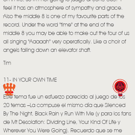
feel it has an atmosphere of sympathy and grace.
Also the middle 8 is one of my favourite parts of the
record. Under the word "time" at the end of the
HOME
middle 8 you may be able to make out the four of us
all singing "Aaaaah" very operatically. Like a choir of
NEWS
angels falling down an elevator shaft.
MUSIC
Tim
VIDEO
11- IN YOUR OWN TIME
LIVE
Este tema fue un esfuerzo parecido al juego de los
STORE
20 temas –La compuse el mismo día que Silenced
NEWSLETTER
By The Night, Black Rain y Run With Me (y para los fans
de Mt Desolation: Dividing Line, Your Kind Of Life y
TOM CHAPLIN
MT. DESOLATION
Wherever You Were Going). Recuerdo que se me